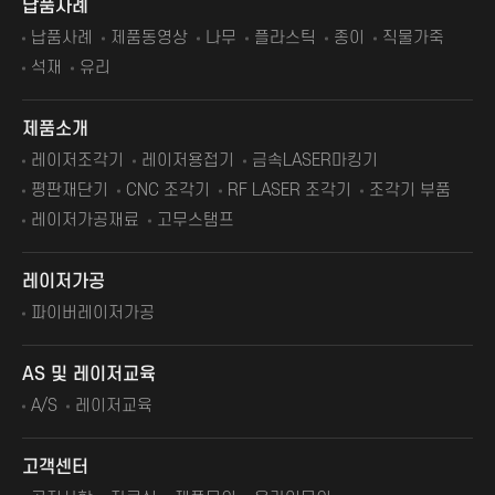
납품사례
납품사례
제품동영상
나무
플라스틱
종이
직물가죽
석재
유리
제품소개
레이저조각기
레이저용접기
금속LASER마킹기
평판재단기
CNC 조각기
RF LASER 조각기
조각기 부품
레이저가공재료
고무스탬프
레이저가공
파이버레이저가공
AS 및 레이저교육
A/S
레이저교육
고객센터