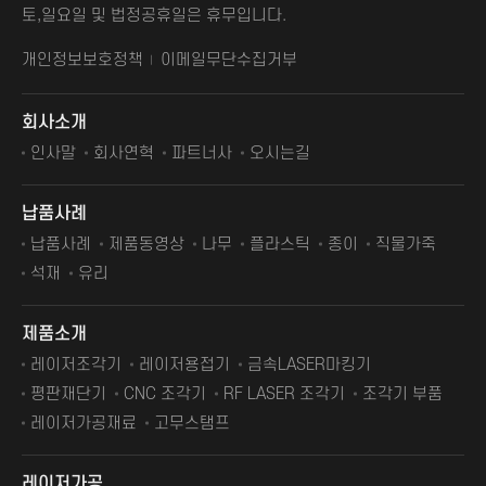
토,일요일 및 법정공휴일은 휴무입니다.
개인정보보호정책
이메일무단수집거부
회사소개
인사말
회사연혁
파트너사
오시는길
납품사례
납품사례
제품동영상
나무
플라스틱
종이
직물가죽
석재
유리
제품소개
레이저조각기
레이저용접기
금속LASER마킹기
평판재단기
CNC 조각기
RF LASER 조각기
조각기 부품
레이저가공재료
고무스탬프
레이저가공