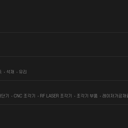
죽
석재
유리
재단기
CNC 조각기
RF LASER 조각기
조각기 부품
레이저가공재