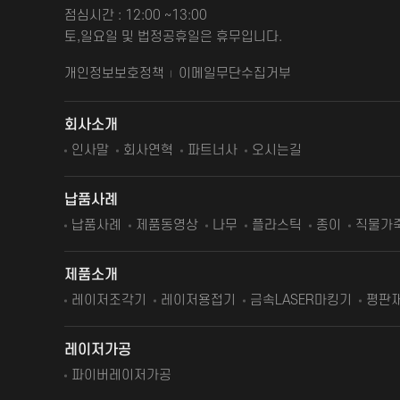
점심시간 : 12:00 ~13:00
토,일요일 및 법정공휴일은 휴무입니다.
개인정보보호정책
이메일무단수집거부
회사소개
인사말
회사연혁
파트너사
오시는길
납품사례
납품사례
제품동영상
나무
플라스틱
종이
직물가
제품소개
레이저조각기
레이저용접기
금속LASER마킹기
평판
레이저가공
파이버레이저가공