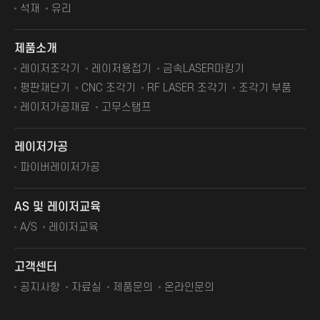
석재
유리
제품소개
레이저조각기
레이저용접기
금속LASER마킹기
평판재단기
CNC 조각기
RF LASER 조각기
조각기 부품
레이저가공재료
고무스탬프
레이저가공
파이버레이저가공
AS 및 레이저교육
A/S
레이저교육
고객센터
공지사항
자료실
제품문의
온라인문의