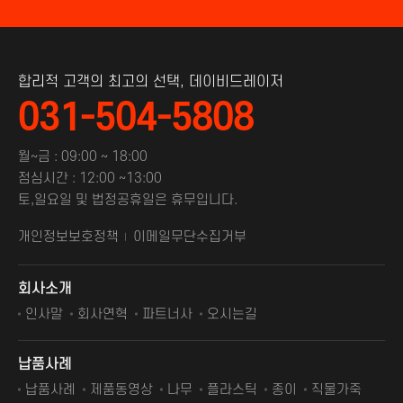
합리적 고객의 최고의 선택, 데이비드레이저
031-504-5808
월~금 : 09:00 ~ 18:00
점심시간 : 12:00 ~13:00
토,일요일 및 법정공휴일은 휴무입니다.
개인정보보호정책
이메일무단수집거부
회사소개
인사말
회사연혁
파트너사
오시는길
납품사례
납품사례
제품동영상
나무
플라스틱
종이
직물가죽