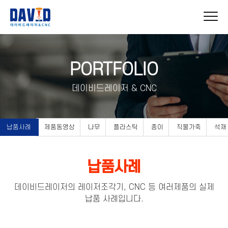
PORTFOLIO
데이비드레이저 & CNC
납품사례
제품동영상
나무
플라스틱
종이
직물가죽
석재
납품사례
데이비드레이저의 레이저조각기, CNC 등 여러제품의 실제
납품 사례입니다.