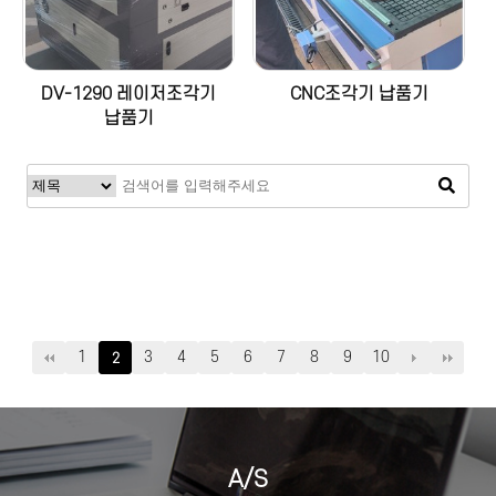
DV-1290 레이저조각기
CNC조각기 납품기
납품기
1
3
4
5
6
7
8
9
10
2
A/S